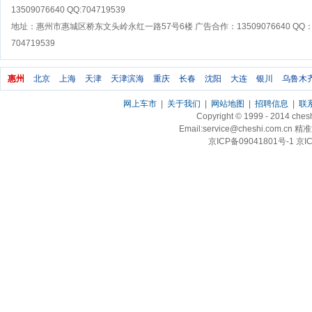
13509076640 QQ:704719539
地址：惠州市惠城区桥东文头岭永红一路57号6楼 广告合作：13509076640 QQ
704719539
惠州
北京
上海
天津
天津滨海
重庆
长春
沈阳
大连
银川
乌鲁木
网上车市
|
关于我们
|
网站地图
|
招聘信息
|
联
Copyright © 1999 - 2014 ch
Email:service@cheshi.
京ICP备09041801号-1 京