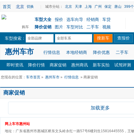
首页
北京
切换
|
城市分站：
北京
天津
上海
广州
保定
唐山
399
车型大全
报价
选车向导
经销商
车贷
|
|
|
|
降价促销
图片
车型对比
二手车
视频
购车
|
|
|
|
车型搜索：
全部品牌
全部车系
惠州车市
行情信息
本地经销商
降价优惠
二手车
即时资讯
降价行情
商家促销
惠州商讯
新车实拍
试驾评测
您现在的位置：
车市首页
»
惠州车市
»
行情信息
» 商家促销
商家促销
加载更多
网上车市惠州站
地址：广东省惠州市惠城区桥东文头岭永红一路57号6楼刘生15816445555，王